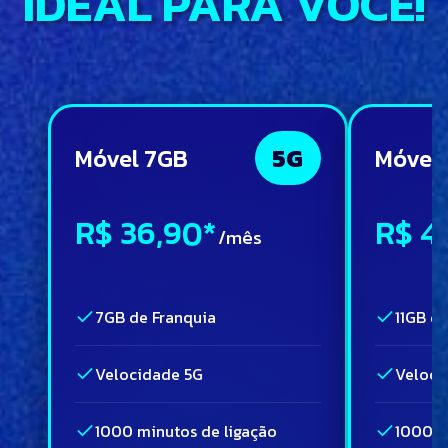
IDEAL PARA VOCÊ!
Móvel 7GB
5G
Móvel 
R$ 36,90*
R$ 4
/mês
7GB de Franquia
11GB d
Velocidade 5G
Veloci
1000 minutos de ligação
1000 m