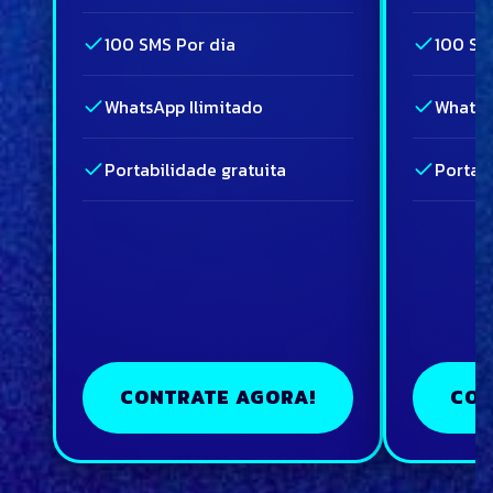
100 SMS Por dia
100 SM
WhatsApp Ilimitado
WhatsA
Portabilidade gratuita
Portabi
CONTRATE AGORA!
CON